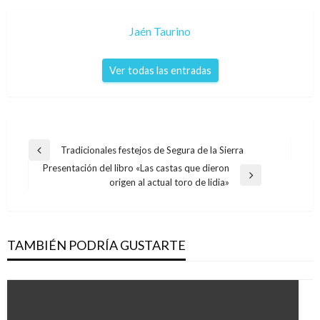
Jaén Taurino
Ver todas las entradas
Navegación
Tradicionales festejos de Segura de la Sierra
Entrada
de
Presentación del libro «Las castas que dieron
anterior
Entrada
origen al actual toro de lidia»
entradas
siguiente
TAMBIÉN PODRÍA GUSTARTE