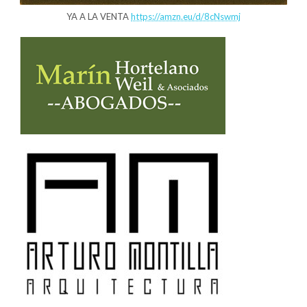
YA A LA VENTA
https://amzn.eu/d/8cNswmj