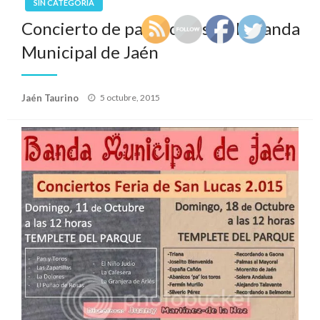
SIN CATEGORÍA
Concierto de pasodobles de la Banda
Municipal de Jaén
Publicado
Jaén Taurino
5 octubre, 2015
el