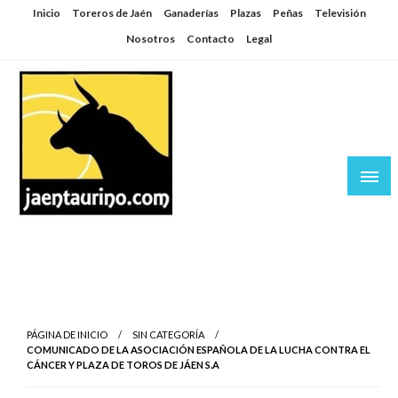
Saltar
Inicio
Toreros de Jaén
Ganaderías
Plazas
Peñas
Televisión
al
Nosotros
Contacto
Legal
contenido
Jaén Taurino
El Planeta de los Toros desde Jaén
PÁGINA DE INICIO
SIN CATEGORÍA
COMUNICADO DE LA ASOCIACIÓN ESPAÑOLA DE LA LUCHA CONTRA EL
CÁNCER Y PLAZA DE TOROS DE JÁEN S.A