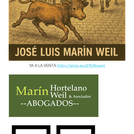
YA A LA VENTA
https://amzn.eu/d/8cNswmj