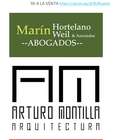
YA A LA VENTA
https://amzn.eu/d/8cNswmj