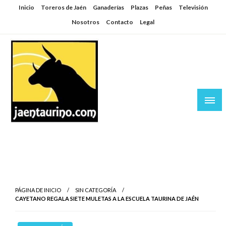
Saltar
Inicio
Toreros de Jaén
Ganaderías
Plazas
Peñas
Televisión
al
Nosotros
Contacto
Legal
contenido
Jaén Taurino
El Planeta de los Toros desde Jaén
PÁGINA DE INICIO
SIN CATEGORÍA
CAYETANO REGALA SIETE MULETAS A LA ESCUELA TAURINA DE JAÉN