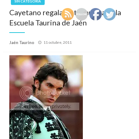
SIN CATEGORÍA
Cayetano regala siete muletas a la
Escuela Taurina de Jaén
Publicado
Jaén Taurino
11 octubre, 2011
el