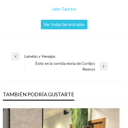
Jaén Taurino
Ver todas las entradas
Navegación
Lamelas y Venegas
Entrada
de
Éxito en la corrida mixta de Cortijos
anterior
Entrada
Nuevos
entradas
siguiente
TAMBIÉN PODRÍA GUSTARTE