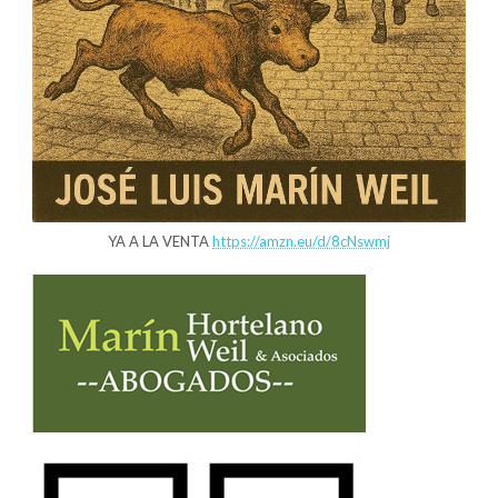
YA A LA VENTA
https://amzn.eu/d/8cNswmj