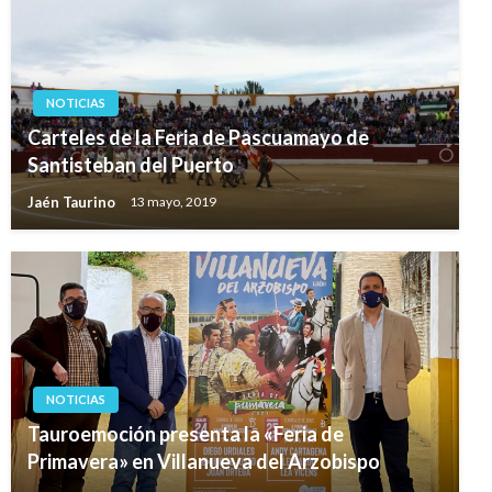
NOTICIAS
Carteles de la Feria de Pascuamayo de
Santisteban del Puerto
Jaén Taurino
13 mayo, 2019
NOTICIAS
Tauroemoción presenta la «Feria de
Primavera» en Villanueva del Arzobispo