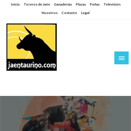
Saltar
Inicio
Toreros de Jaén
Ganaderías
Plazas
Peñas
Televisión
al
Nosotros
Contacto
Legal
contenido
Jaén Taurino
El Planeta de los Toros desde Jaén