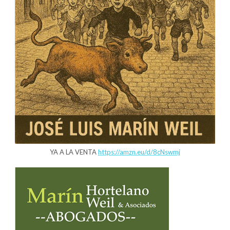
YA A LA VENTA
https://amzn.eu/d/8cNswmj