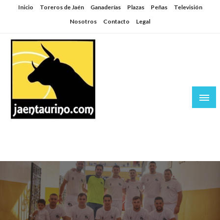
Saltar
Inicio
Toreros de Jaén
Ganaderías
Plazas
Peñas
Televisión
al
Nosotros
Contacto
Legal
contenido
Jaén Taurino
El Planeta de los Toros desde Jaén