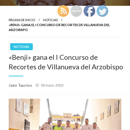
PÁGINA DE INICIO
NOTICIAS
«BENJI» GANA EL I CONCURSO DE RECORTES DE VILLANUEVA DEL
ARZOBISPO
NOTICIAS
«Benji» gana el I Concurso de
Recortes de Villanueva del Arzobispo
Publicado
Jaén Taurino
18 mayo, 2023
el