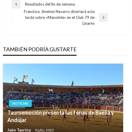
Navegación
Resultados del fin de semana
Entrada
de
Francisco Jiménez Navarro disertará esta
anterior
tarde sobre «Manolete» en el Club 79 de
entradas
Entrada
Linares
siguiente
TAMBIÉN PODRÍA GUSTARTE
NOTICIAS
Tauroemoción presenta las ferias de Baeza y
Andújar
Jaén Taurino
9 julio, 2025