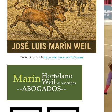
YA A LA VENTA
https://amzn.eu/d/8cNswmj