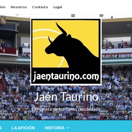
sión
Nosotros
Contacto
Legal
Jaén Taurino
El Planeta de los Toros desde Jaén
S
LA AFICIÓN
HISTORIA