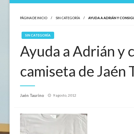
PÁGINA DE INICIO
SIN CATEGORÍA
AYUDA A ADRIÁN Y CONSIG
SIN CATEGORÍA
Ayuda a Adrián y 
camiseta de Jaén 
Publicado
Jaén Taurino
9 agosto, 2012
el