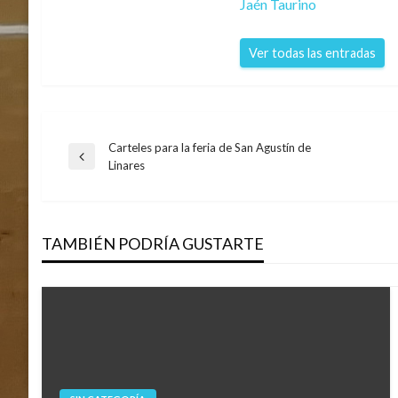
Jaén Taurino
Ver todas las entradas
Carteles para la feria de San Agustín de
Navegación
Entrada
Linares
anterior
de
TAMBIÉN PODRÍA GUSTARTE
entradas