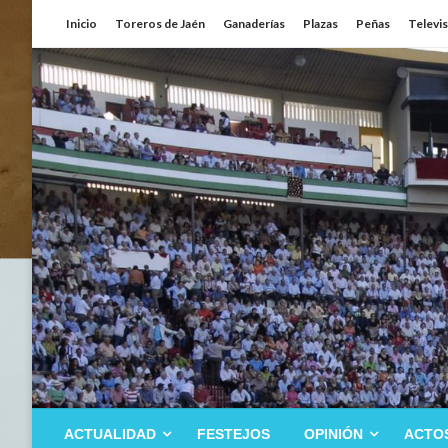
Saltar
Inicio
Toreros de Jaén
Ganaderías
Plazas
Peñas
Televi
al
contenido
ACTUALIDAD
FESTEJOS
OPINIÓN
ACTO