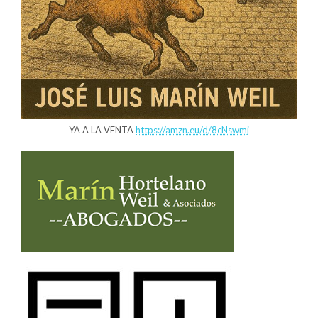
YA A LA VENTA
https://amzn.eu/d/8cNswmj