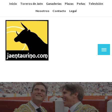
Saltar
Inicio
Toreros de Jaén
Ganaderías
Plazas
Peñas
Televisión
al
Nosotros
Contacto
Legal
contenido
Jaén Taurino
El Planeta de los Toros desde Jaén