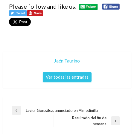
Please follow and like us:
Jaén Taurino
Ver todas las entradas
Navegación
Javier González, anunciado en Almedinilla
Entrada
de
Resultado del fin de
anterior
Entrada
semana
entradas
siguiente