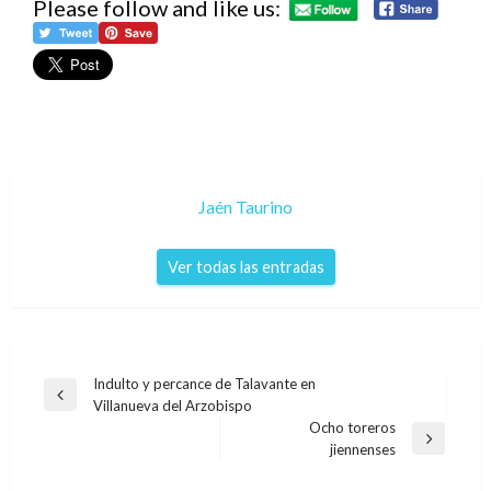
Please follow and like us:
Jaén Taurino
Ver todas las entradas
Navegación
Indulto y percance de Talavante en
Entrada
Villanueva del Arzobispo
de
anterior
Ocho toreros
entradas
Entrada
jiennenses
siguiente