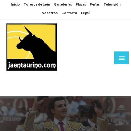
Saltar
Inicio
Toreros de Jaén
Ganaderías
Plazas
Peñas
Televisión
al
Nosotros
Contacto
Legal
contenido
Jaén Taurino
El Planeta de los Toros desde Jaén