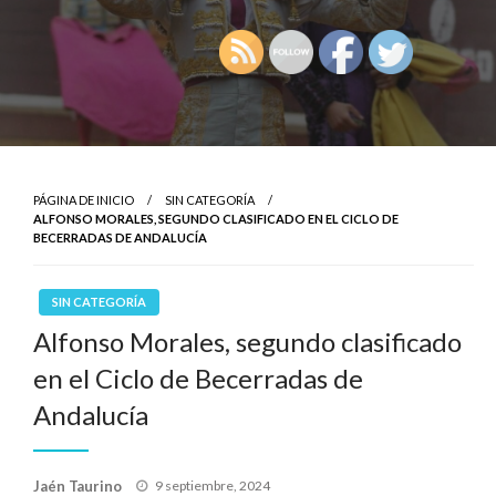
PÁGINA DE INICIO
SIN CATEGORÍA
ALFONSO MORALES, SEGUNDO CLASIFICADO EN EL CICLO DE
BECERRADAS DE ANDALUCÍA
SIN CATEGORÍA
Alfonso Morales, segundo clasificado
en el Ciclo de Becerradas de
Andalucía
Publicado
Jaén Taurino
9 septiembre, 2024