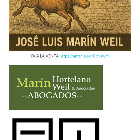
YA A LA VENTA
https://amzn.eu/d/8cNswmj