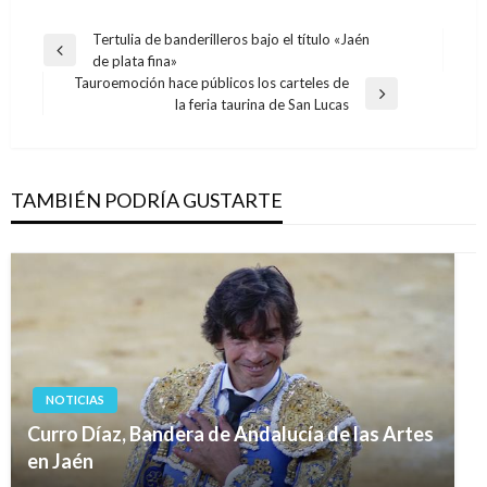
Navegación
Tertulia de banderilleros bajo el título «Jaén
Entrada
de plata fina»
de
anterior
Tauroemoción hace públicos los carteles de
entradas
Entrada
la feria taurina de San Lucas
siguiente
TAMBIÉN PODRÍA GUSTARTE
NOTICIAS
Curro Díaz, Bandera de Andalucía de las Artes
en Jaén