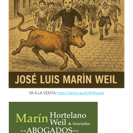
YA A LA VENTA
https://amzn.eu/d/8cNswmj