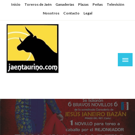
Saltar
Inicio
Toreros de Jaén
Ganaderías
Plazas
Peñas
Televisión
al
Nosotros
Contacto
Legal
contenido
Jaén Taurino
El Planeta de los Toros desde Jaén