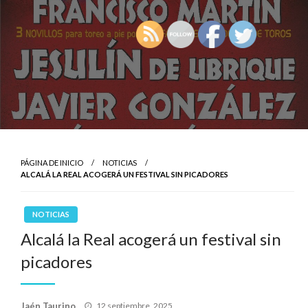
PÁGINA DE INICIO
NOTICIAS
ALCALÁ LA REAL ACOGERÁ UN FESTIVAL SIN PICADORES
NOTICIAS
Alcalá la Real acogerá un festival sin
picadores
Publicado
Jaén Taurino
12 septiembre, 2025