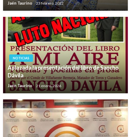
Jaén Taurino
23 febrero, 2022
NOTICIAS
Aplazada la presentación del libro de Sancho
Dávila
Jaén Taurino
21 enero, 2026