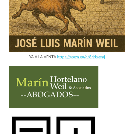
YA A LA VENTA
https://amzn.eu/d/8cNswmj