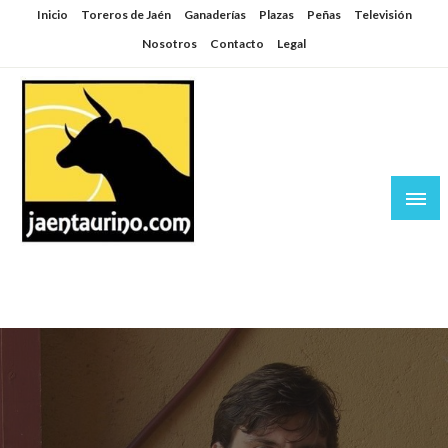
Saltar
Inicio
Toreros de Jaén
Ganaderías
Plazas
Peñas
Televisión
al
Nosotros
Contacto
Legal
contenido
Jaén Taurino
El Planeta de los Toros desde Jaén