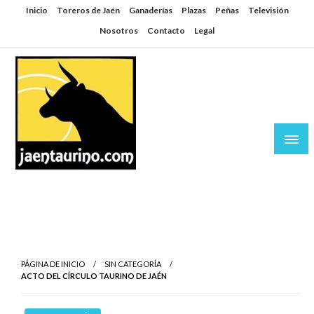
Saltar
Inicio
Toreros de Jaén
Ganaderías
Plazas
Peñas
Televisión
al
Nosotros
Contacto
Legal
contenido
Jaén Taurino
El Planeta de los Toros desde Jaén
PÁGINA DE INICIO
SIN CATEGORÍA
ACTO DEL CÍRCULO TAURINO DE JAÉN