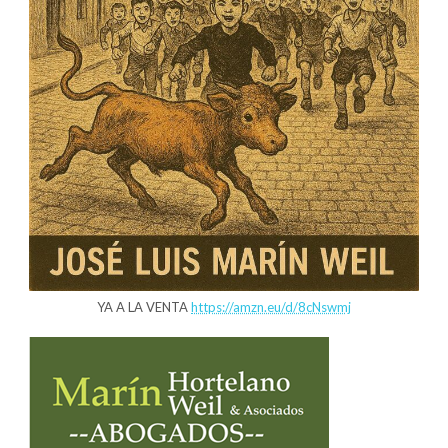
YA A LA VENTA
https://amzn.eu/d/8cNswmj