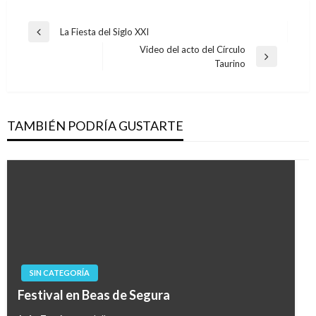
Navegación
La Fiesta del Siglo XXI
Entrada
de
Video del acto del Círculo
anterior
Entrada
Taurino
entradas
siguiente
TAMBIÉN PODRÍA GUSTARTE
SIN CATEGORÍA
Festival en Beas de Segura