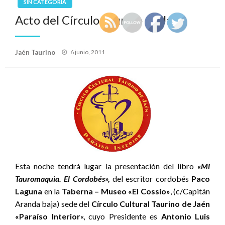
SIN CATEGORÍA
Acto del Círculo Taurino de Jaén
Publicado
Jaén Taurino
6 junio, 2011
el
Esta noche tendrá lugar la presentación del libro
«Mi
Tauromaquia. El Cordobés»,
del escritor cordobés
Paco
Laguna
en la
Taberna – Museo «El Cossío»
, (c/Capitán
Aranda baja) sede del
Círculo Cultural Taurino de Jaén
«Paraíso Interior
«, cuyo Presidente es
Antonio Luis