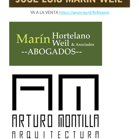
YA A LA VENTA
https://amzn.eu/d/8cNswmj