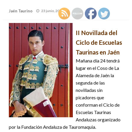
Publicado
Jaén Taurino
23 junio, 2006
el
II Novillada del
Ciclo de Escuelas
Taurinas en Jaén
Mañana día 24 tendrá
lugar en el Coso de La
Alameda de Jaén la
segunda de las
novilladas sin
picadores que
conforman el Ciclo de
Escuelas Taurinas
Andaluzas organizado
por la Fundación Andaluza de Tauromaquia.