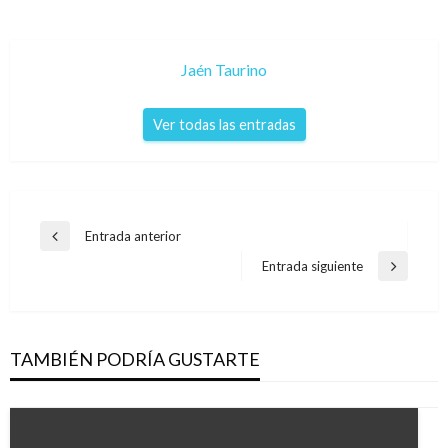
Jaén Taurino
Ver todas las entradas
Navegación
Entrada anterior
Entrada
de
anterior
Entrada siguiente
Entrada
entradas
siguiente
TAMBIÉN PODRÍA GUSTARTE