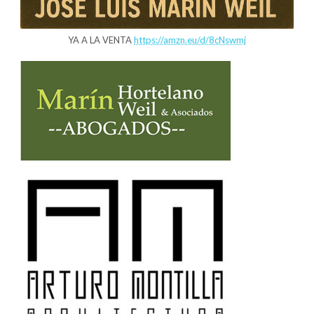
YA A LA VENTA
https://amzn.eu/d/8cNswmj