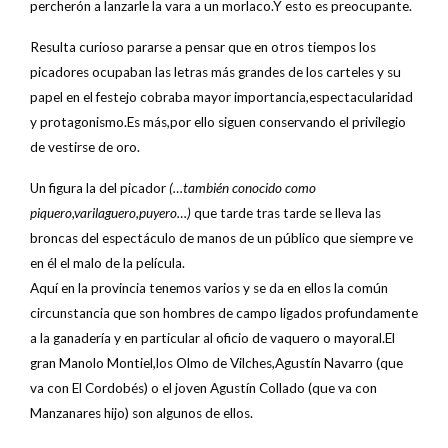
percherón a lanzarle la vara a un morlaco.Y esto es preocupante.
Resulta curioso pararse a pensar que en otros tiempos los
picadores ocupaban las letras más grandes de los carteles y su
papel en el festejo cobraba mayor importancia,espectacularidad
y protagonismo.Es más,por ello siguen conservando el privilegio
de vestirse de oro.
Un figura la del picador
(…también conocido como
piquero,varilaguero,puyero…)
que tarde tras tarde se lleva las
broncas del espectáculo de manos de un público que siempre ve
en él el malo de la película.
Aquí en la provincia tenemos varios y se da en ellos la común
circunstancia que son hombres de campo ligados profundamente
a la ganadería y en particular al oficio de vaquero o mayoral.El
gran Manolo Montiel,los Olmo de Vilches,Agustín Navarro (que
va con El Cordobés) o el joven Agustín Collado (que va con
Manzanares hijo) son algunos de ellos.