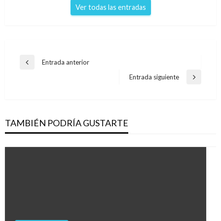
Ver todas las entradas
Navegación
Entrada anterior
Entrada
de
anterior
Entrada siguiente
Entrada
entradas
siguiente
TAMBIÉN PODRÍA GUSTARTE