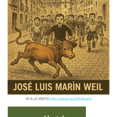
YA A LA VENTA
https://amzn.eu/d/8cNswmj