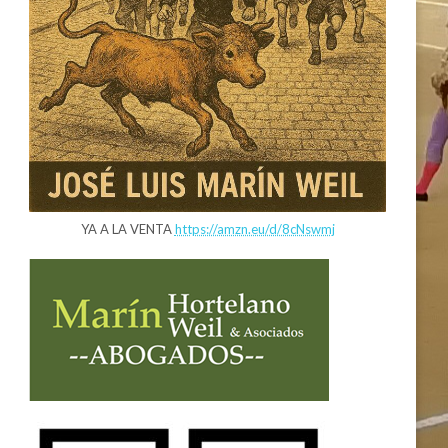
YA A LA VENTA
https://amzn.eu/d/8cNswmj