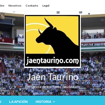
sión
Nosotros
Contacto
Legal
Jaén Taurino
El Planeta de los Toros desde Jaén
S
LA AFICIÓN
HISTORIA