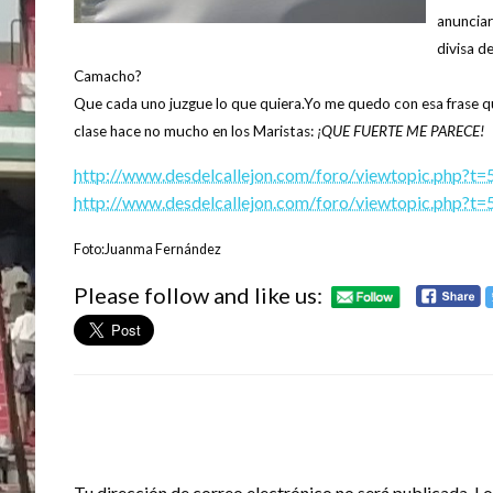
anunciar
divisa d
Camacho?
Que cada uno juzgue lo que quiera.Yo me quedo con esa frase 
clase hace no mucho en los Maristas:
¡QUE FUERTE ME PARECE!
http://www.desdelcallejon.com/foro/viewtopic.php?t
http://www.desdelcallejon.com/foro/viewtopic.php?t
Foto:Juanma Fernández
Please follow and like us:
DEJA UNA RESPUESTA
Tu dirección de correo electrónico no será publicada.
Lo