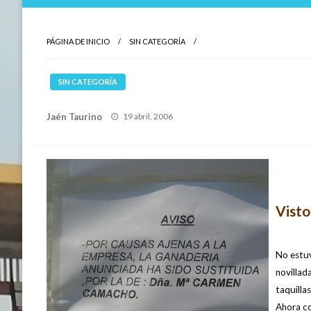
PÁGINA DE INICIO
SIN CATEGORÍA
SIN CATEGORÍA
Publicado
Jaén Taurino
19 abril, 2006
el
Visto
No estuv
novillad
taquillas
Ahora co