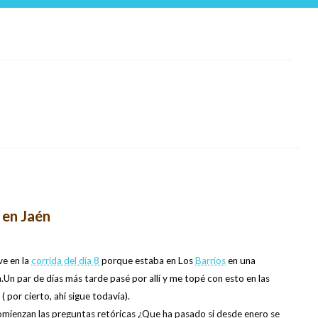
 en Jaén
e en la
corrida del día 8
porque estaba en Los
Barrios
en una
a.Un par de días más tarde pasé por allí y me topé con esto en las
 ( por cierto, ahí sigue todavía).
mienzan las preguntas retóricas ¿Que ha pasado si desde enero se