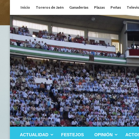
Saltar
Inicio
Toreros de Jaén
Ganaderías
Plazas
Peñas
Televi
al
contenido
ACTUALIDAD
FESTEJOS
OPINIÓN
ACTO