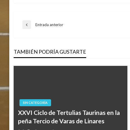
Navegación
Entrada anterior
Entrada
anterior
de
TAMBIÉN PODRÍA GUSTARTE
entradas
SIN CATEGORÍA
XXVI Ciclo de Tertulias Taurinas en la
peña Tercio de Varas de Linares