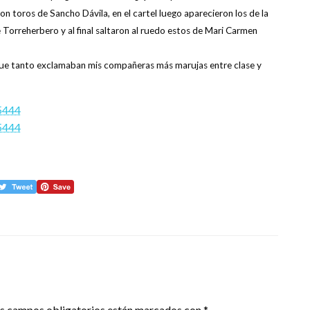
on toros de Sancho Dávila, en el cartel luego aparecieron los de la
e Torreherbero y al final saltaron al ruedo estos de Mari Carmen
que tanto exclamaban mis compañeras más marujas entre clase y
=5444
=5444
s campos obligatorios están marcados con
*