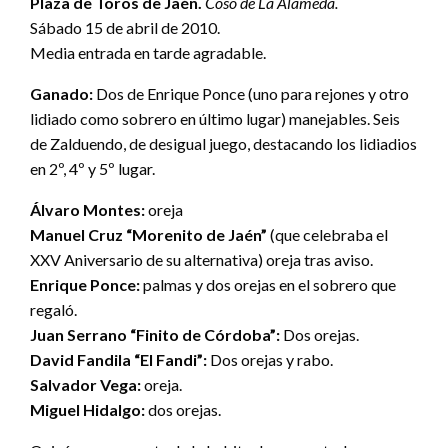
Plaza de Toros de Jaén.
Coso de La Alameda.
Sábado 15 de abril de 2010.
Media entrada en tarde agradable.
Ganado:
Dos de Enrique Ponce (uno para rejones y otro
lidiado como sobrero en último lugar) manejables. Seis
de Zalduendo, de desigual juego, destacando los lidiadios
en 2º, 4º y 5º lugar.
Álvaro Montes:
oreja
Manuel Cruz “Morenito de Jaén”
(que celebraba el
XXV Aniversario de su alternativa) oreja tras aviso.
Enrique Ponce:
palmas y dos orejas en el sobrero que
regaló.
Juan Serrano “Finito de Córdoba”:
Dos orejas.
David Fandila “El Fandi”:
Dos orejas y rabo.
Salvador Vega:
oreja.
Miguel Hidalgo:
dos orejas.