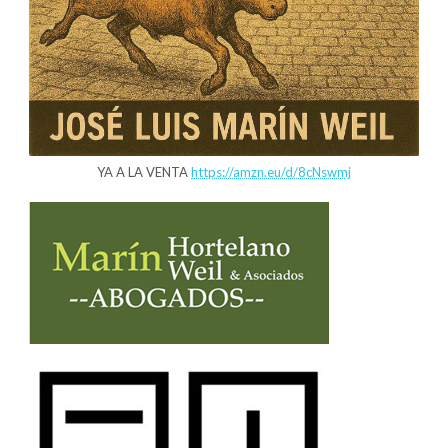
YA A LA VENTA
https://amzn.eu/d/8cNswmj