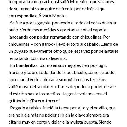
temporada a una carta, así salió Morenito, que ya antes
de su turno hizo un quite de frente por detrás al que
correspondía a Álvaro Montes.
Se fue a porta gayola, poniendo a todos el corazón en un
puño. Verónicas mecidas y apretadas con el capote,
lanceando con poder, rematando con chicuelinas. Por
chicuelinas – con garbo- llevó el toro al caballo. Luego de
un puyazo nuevamente otro quite, ésta vez por delantales
rematando con una caleserina.
En banderillas…como en sus mejores tiempos:ágil,
fibroso y sobre todo dando espectáculo, como se pudo
apreciar al verle colocar a su novillo en los terrenos
valiéndose del sombrero. Pares de poder a poder, desde
el estribo hasta los medios…la gente volcada con él
gritándole ¡Torero, torero!
Pegado a tablas, inició la faena por alto y el novillo, que
era noble a más no poder si bien la clave siempre era
citarlo muy en corto y dejarle la muleta puesta. Siendo