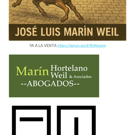
YA A LA VENTA
https://amzn.eu/d/8cNswmj