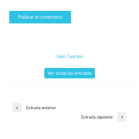
Jaén Taurino
Ver todas las entradas
Navegación
Entrada anterior
Entrada
de
anterior
Entrada siguiente
Entrada
entradas
siguiente