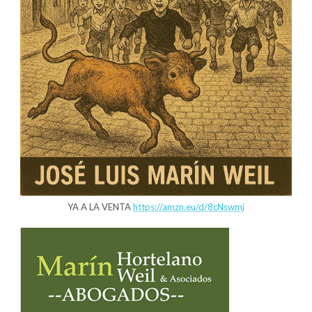
YA A LA VENTA
https://amzn.eu/d/8cNswmj