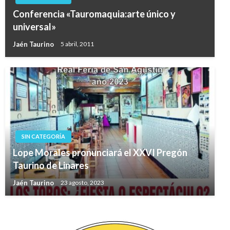
Conferencia «Tauromaquia:arte único y
universal»
Jaén Taurino
5 abril, 2011
SIN CATEGORÍA
Lope Morales pronunciará el XXVI Pregón
Taurino de Linares
Jaén Taurino
23 agosto, 2023