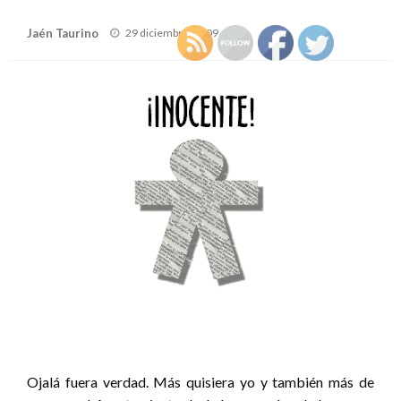
Publicado
Jaén Taurino
29 diciembre, 2009
el
Ojalá fuera verdad. Más quisiera yo y también más de