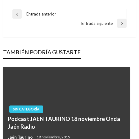
Navegación
Entrada anterior
Entrada
de
anterior
Entrada siguiente
Entrada
entradas
siguiente
TAMBIÉN PODRÍA GUSTARTE
SIN CATEGORÍA
Podcast JAÉN TAURINO 18 noviembre Onda
Jaén Radio
Jaén Taurino
18 noviembre, 2015