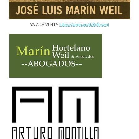
YA A LA VENTA
https://amzn.eu/d/8cNswmj