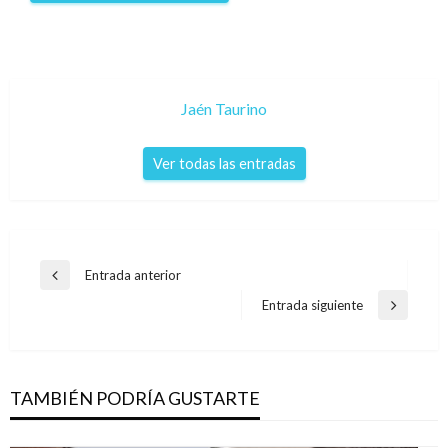
Jaén Taurino
Ver todas las entradas
Navegación
Entrada anterior
Entrada
de
anterior
Entrada siguiente
Entrada
entradas
siguiente
TAMBIÉN PODRÍA GUSTARTE