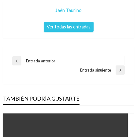
Jaén Taurino
Ver todas las entradas
Navegación
Entrada anterior
Entrada
de
anterior
Entrada siguiente
Entrada
entradas
siguiente
TAMBIÉN PODRÍA GUSTARTE