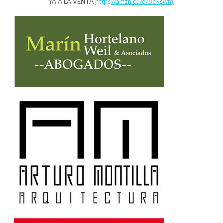
YA A LA VENTA
https://amzn.eu/d/8cNswmj