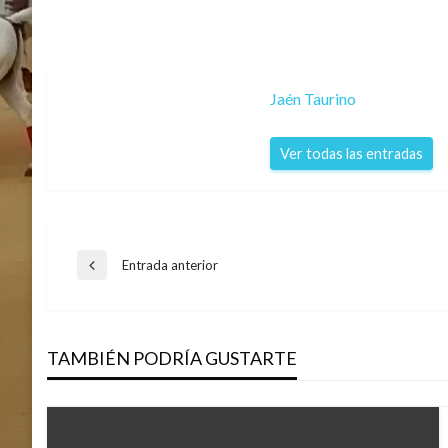
Jaén Taurino
Ver todas las entradas
Navegación
Entrada anterior
Entrada
anterior
de
TAMBIÉN PODRÍA GUSTARTE
entradas