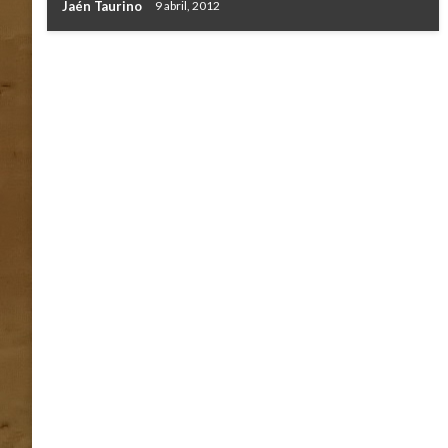
Jaén Taurino
9 abril, 2012