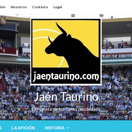
sión
Nosotros
Contacto
Legal
Jaén Taurino
El Planeta de los Toros desde Jaén
S
LA AFICIÓN
HISTORIA