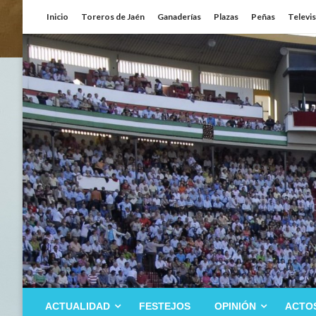
Saltar
Inicio
Toreros de Jaén
Ganaderías
Plazas
Peñas
Televi
al
contenido
ACTUALIDAD
FESTEJOS
OPINIÓN
ACTO