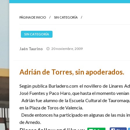
PÁGINA DE INICIO
SIN CATEGORÍA
SIN CATEGORÍA
Publicado
Jaén Taurino
20 noviembre, 2009
el
Adrián de Torres, sin apoderados.
Según publica Burladero.com el novillero de Linares A
José Fuentes y Paco Haro, que hasta el momento venían d
Adrián fue alumno de la Escuela Cultural de Tauromaqu
en la Plaza de Toros de Valencia.
Desde entonces ha participado en algunas de las más im
de Arnedo.