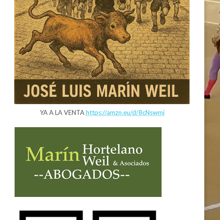
YA A LA VENTA
https://amzn.eu/d/8cNswmj