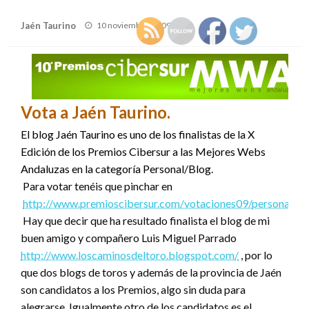
Publicado
Jaén Taurino
10 noviembre, 2009
el
Vota a Jaén Taurino.
El blog Jaén Taurino es uno de los finalistas de la X
Edición de los Premios Cibersur a las Mejores Webs
Andaluzas en la categoría Personal/Blog.
Para votar tenéis que pinchar en
http://www.premioscibersur.com/votaciones09/personal.ht
Hay que decir que ha resultado finalista el blog de mi
buen amigo y compañero Luis Miguel Parrado
http://www.loscaminosdeltoro.blogspot.com/
, por lo
que dos blogs de toros y además de la provincia de Jaén
son candidatos a los Premios, algo sin duda para
alegrarse. Igualmente otro de los candidatos es el