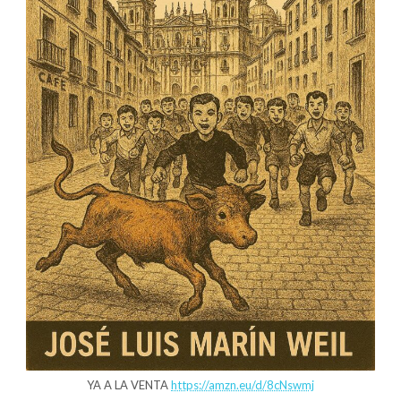
YA A LA VENTA
https://amzn.eu/d/8cNswmj