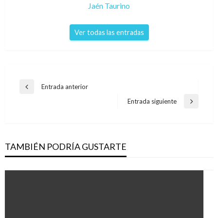
Jaén Taurino
Ver todas las entradas
Navegación
Entrada anterior
Entrada
de
anterior
Entrada siguiente
Entrada
entradas
siguiente
TAMBIÉN PODRÍA GUSTARTE