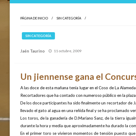
PÁGINA DE INICIO
SIN CATEGORÍA
SIN CATEGORÍA
Publicado
Jaén Taurino
11 octubre, 2009
el
Un jiennense gana el Concur
A las doce de esta mañana tenía lugar en el Coso de La Alameda 
Recortadores que ha contado con numeroso público en la plaza
De los doce participantes ha sido finalmente un recortador de 
llevado el gato al agua en una reñida final y se ha proclamado v
Los toros, de la ganadería de D.Mariano Sanz, de la tierra igual
durante la hora y media que aproximadamente ha durado la com
En el primer toro se vivieron momentos de tensión puesto que