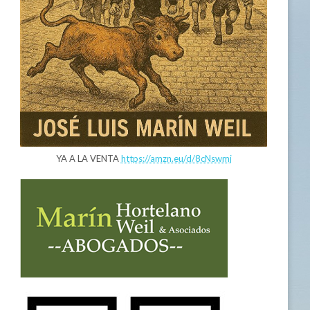
YA A LA VENTA
https://amzn.eu/d/8cNswmj