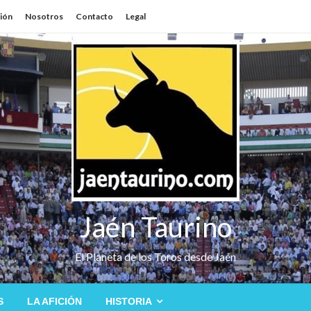
sión
Nosotros
Contacto
Legal
Jaén Taurino
El Planeta de los Toros desde Jaén
S
LA AFICIÓN
HISTORIA