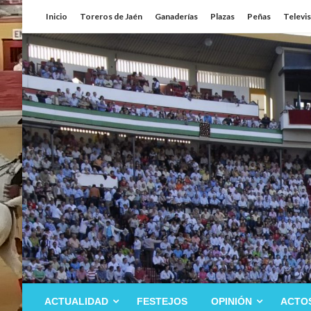
Saltar
Inicio
Toreros de Jaén
Ganaderías
Plazas
Peñas
Televi
al
contenido
ACTUALIDAD
FESTEJOS
OPINIÓN
ACTO