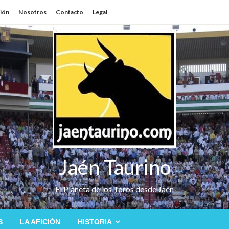
sión
Nosotros
Contacto
Legal
Jaén Taurino
El Planeta de los Toros desde Jaén
S
LA AFICIÓN
HISTORIA