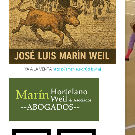
YA A LA VENTA
https://amzn.eu/d/8cNswmj