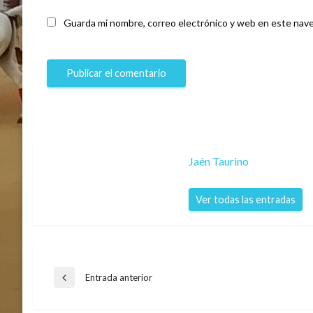
Guarda mi nombre, correo electrónico y web en este nave
Jaén Taurino
Ver todas las entradas
Navegación
Entrada anterior
Entrada
anterior