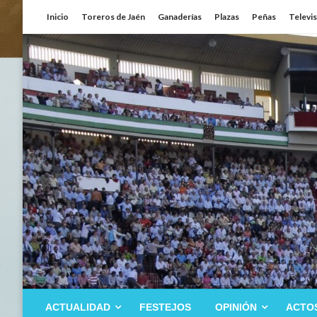
Saltar
Inicio
Toreros de Jaén
Ganaderías
Plazas
Peñas
Televi
al
contenido
ACTUALIDAD
FESTEJOS
OPINIÓN
ACTO