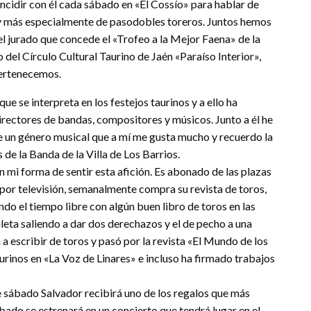
incidir con él cada sábado en «El Cossío» para hablar de
s y más especialmente de pasodobles toreros. Juntos hemos
 jurado que concede el «Trofeo a la Mejor Faena» de la
 del Círculo Cultural Taurino de Jaén «Paraíso Interior»,
pertenecemos.
 se interpreta en los festejos taurinos y a ello ha
irectores de bandas, compositores y músicos. Junto a él he
e un género musical que a mí me gusta mucho y recuerdo la
 de la Banda de la Villa de Los Barrios.
mi forma de sentir esta afición. Es abonado de las plazas
a por televisión, semanalmente compra su revista de toros,
o el tiempo libre con algún buen libro de toros en las
leta saliendo a dar dos derechazos y el de pecho a una
 escribir de toros y pasó por la revista «El Mundo de los
rinos en «La Voz de Linares» e incluso ha firmado trabajos
 sábado Salvador recibirá uno de los regalos que más
ábado se estrenará en un concierto que tendrá lugar en el