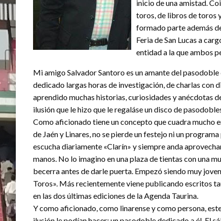
inicio de una amistad. Co
toros, de libros de toro
formado parte además del
Feria de San Lucas a cargo
entidad a la que ambos 
Mi amigo Salvador Santoro es un amante del pasodoble que
dedicado largas horas de investigación, de charlas con d
aprendido muchas historias, curiosidades y anécdotas d
ilusión que le hizo que le regaláse un disco de pasodobles
Como aficionado tiene un concepto que cuadra mucho en 
de Jaén y Linares, no se pierde un festejo ni un program
escucha diariamente «Clarín» y siempre anda aprovechand
manos. No lo imagino en una plaza de tientas con una mu
becerra antes de darle puerta. Empezó siendo muy joven a
Toros». Más recientemente viene publicando escritos tau
en las dos últimas ediciones de la Agenda Taurina.
Y como aficionado, como linarense y como persona, este
ilusión le podían hacer: un pasodoble dedicado a él. El s