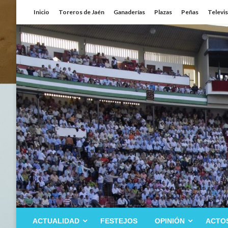
Saltar
Inicio
Toreros de Jaén
Ganaderías
Plazas
Peñas
Televi
al
contenido
ACTUALIDAD
FESTEJOS
OPINIÓN
ACTO