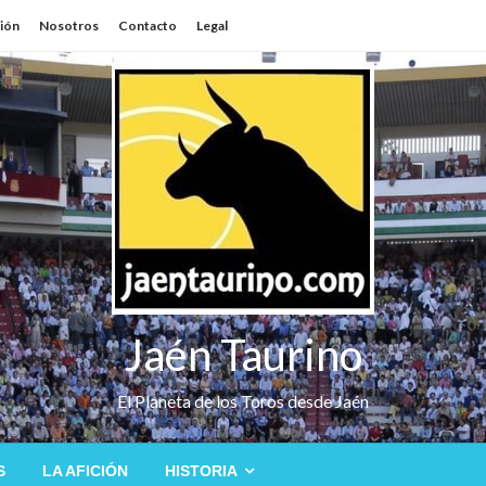
sión
Nosotros
Contacto
Legal
Jaén Taurino
El Planeta de los Toros desde Jaén
S
LA AFICIÓN
HISTORIA