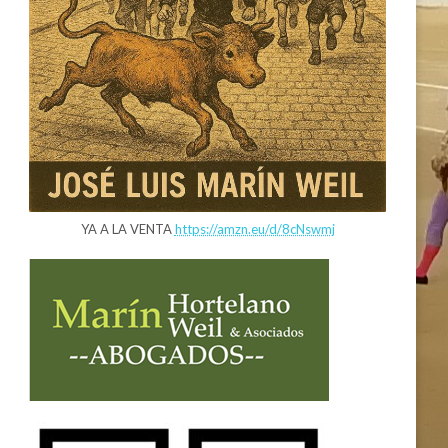
YA A LA VENTA
https://amzn.eu/d/8cNswmj