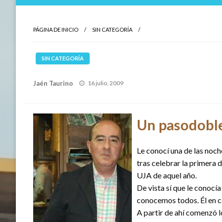
PÁGINA DE INICIO
SIN CATEGORÍA
SIN CATEGORÍA
Publicado
Jaén Taurino
16 julio, 2009
el
Un pasodoble
Le conocí una de las noch
tras celebrar la primera 
UJA de aquel año.
De vista sí que le conocía
conocemos todos. Él en c
A partir de ahí comenzó 