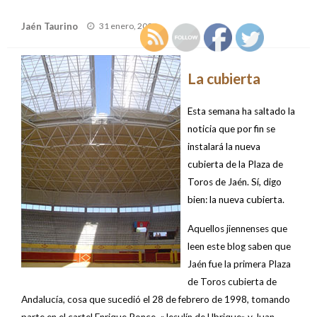
Publicado
Jaén Taurino
31 enero, 2009
el
La cubierta
Esta semana ha saltado la
noticia que por fin se
instalará la nueva
cubierta de la Plaza de
Toros de Jaén. Sí, digo
bien: la nueva cubierta.
Aquellos jiennenses que
leen este blog saben que
Jaén fue la primera Plaza
de Toros cubierta de
Andalucía, cosa que sucedió el 28 de febrero de 1998, tomando
parte en el cartel Enrique Ponce, «Jesulín de Ubrique» y Juan