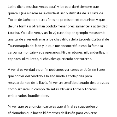
Lo he dicho muchas veces aquí, y lo recordaré siempre que
quiera. Que a nadie se le olvide el uso y disfrute de la Plaza de
Toros de Jaén para otros fines no precisamente taurinos y que
de una forma u otra han podido frenar precisamente la actividad
taurina. Yo así lo veo, y así lo ví, cuando por ejemplo me asomé
una tarde a ver entrenar a los chavalillos de la Escuela Cultural de
Tauromaquia de Jaén y lo que me encontré fue eso, la famosa
carpa, su montaje y sus operarios. Ni carretones, ni banderillas, ni
capotes, ni muletas, ni chavales queriendo ser toreros.
A ver si es verdad y por fin podemos ver toros en Jaén sin tener
que correr del tendido a la andanada a toda prisa para
resguardarnos de la lluvia. Ni ver un tendido plagado de paraguas
como si fuera un campo de setas. Ni ver a toros y toreros
embarrados, hundiéndose.
Ni ver que se anuncian carteles que al final se suspenden o
aficionados que hacen kilómetros de ilusión para volverse