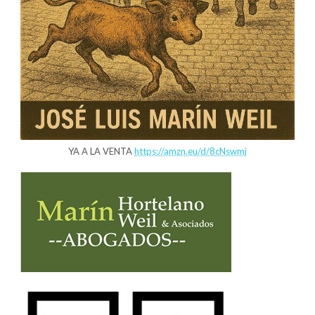
YA A LA VENTA
https://amzn.eu/d/8cNswmj