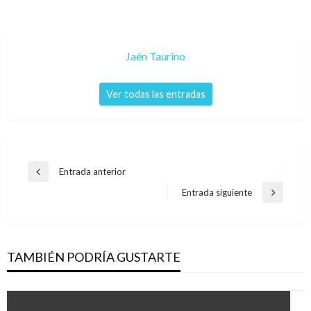
Jaén Taurino
Ver todas las entradas
Navegación
Entrada anterior
Entrada
de
anterior
Entrada siguiente
Entrada
entradas
siguiente
TAMBIÉN PODRÍA GUSTARTE