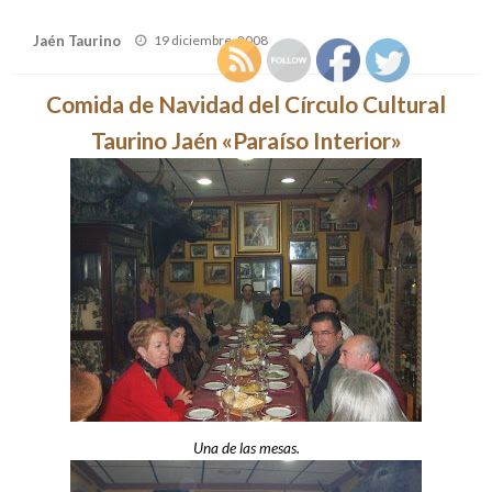
Publicado
Jaén Taurino
19 diciembre, 2008
el
Comida de Navidad del Círculo Cultural
Taurino Jaén «Paraíso Interior»
Una de las mesas.