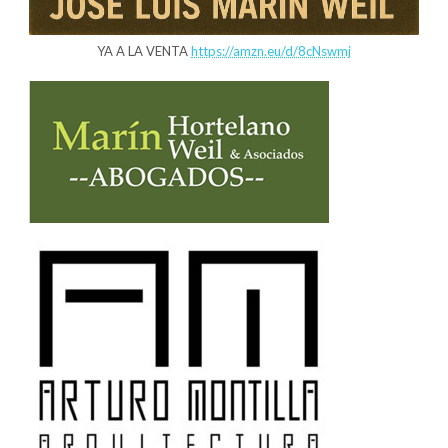
YA A LA VENTA
https://amzn.eu/d/8cNswmj