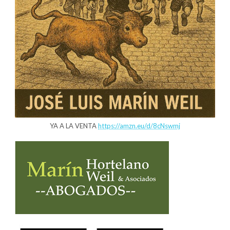
YA A LA VENTA
https://amzn.eu/d/8cNswmj