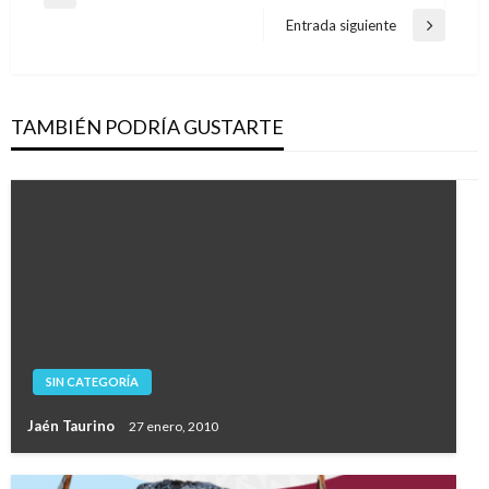
Entrada
de
anterior
Entrada siguiente
Entrada
entradas
siguiente
TAMBIÉN PODRÍA GUSTARTE
SIN CATEGORÍA
Jaén Taurino
27 enero, 2010