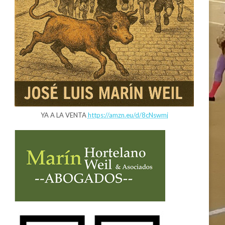
YA A LA VENTA
https://amzn.eu/d/8cNswmj