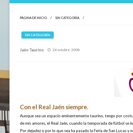
PÁGINA DE INICIO
SIN CATEGORÍA
SIN CATEGORÍA
Publicado
Jaén Taurino
26 octubre, 2008
el
Con el Real Jaén siempre.
Aunque sea un espacio eminentemente taurino, tengo por costum
de mis amores, el Real Jaén, cuando la temporada de fútbol se ini
Por dejadez o por lo que sea ha pasado la Feria de San Lucas y n