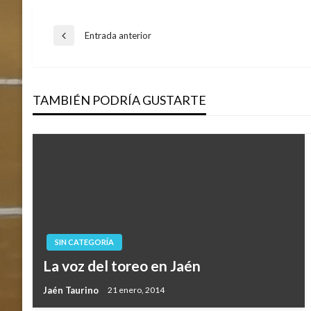
Navegación
Entrada anterior
Entrada
anterior
de
TAMBIÉN PODRÍA GUSTARTE
entradas
SIN CATEGORÍA
La voz del toreo en Jaén
Jaén Taurino
21 enero, 2014