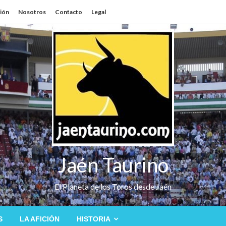
sión
Nosotros
Contacto
Legal
Jaén Taurino
El Planeta de los Toros desde Jaén
S
LA AFICIÓN
HISTORIA