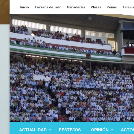
Saltar
Inicio
Toreros de Jaén
Ganaderías
Plazas
Peñas
Televi
al
contenido
ACTUALIDAD
FESTEJOS
OPINIÓN
ACTO