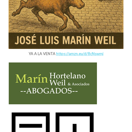
YA A LA VENTA
https://amzn.eu/d/8cNswmj