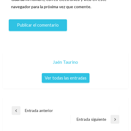
navegador para la próxima vez que comente.
Jaén Taurino
Ver todas las entradas
Navegación
Entrada anterior
Entrada
de
anterior
Entrada siguiente
Entrada
entradas
siguiente