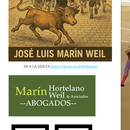
YA A LA VENTA
https://amzn.eu/d/8cNswmj