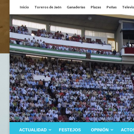
Saltar
Inicio
Toreros de Jaén
Ganaderías
Plazas
Peñas
Televi
al
contenido
ACTUALIDAD
FESTEJOS
OPINIÓN
ACTO