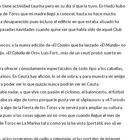
 tiene actividad taurina pero en su día sí que la tuvo. En Hadú hubo
a de Toros que mi madre llegó a conocer, hasta no hace mucho
a desaparecido pues incluso el edificio en que estaba situado ha
pasadas navidades cuando quise ver que había sido de aquel Club
ocos, y la nueva edición de «
El Cossío»
que ha lanzado «
El Mundo»
no
ijo,
«El Caballa de Oro»,
Luis Fort…más de un ceutí probó suerte en
ara ofrecer cómodamente espectáculos de todo tipo a los caballas,
inos. En Ceuta hay afición, lo sé de sobra, y para muestra mi amigo
ara poder ver lo que quizás nunca podrán ver en Ceuta.
abe nadar, y que vive con pasión el ciclismo, el baloncesto, el fútbol
 sabe ya algo de toros porque le gusta ver el «Aplausos» y «6Toros6»
 algo de la Fiesta de los Toros y le servirá para ampliar su cultura.
a pues si las cosas siguen así no creo que cuando llegue el mes de
 Toros en La Marina tal y como yo la he visto (portátil, eso sí) en
, ni los programas de radio y televisión, ni los portales de internet