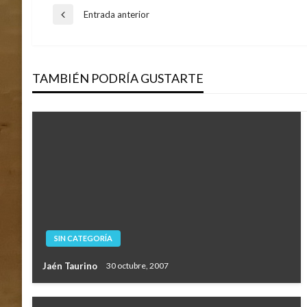
Navegación
Entrada anterior
Entrada
anterior
de
TAMBIÉN PODRÍA GUSTARTE
entradas
SIN CATEGORÍA
Jaén Taurino
30 octubre, 2007