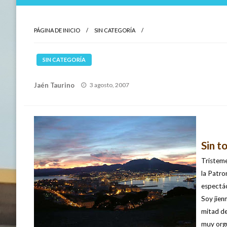
PÁGINA DE INICIO
SIN CATEGORÍA
SIN CATEGORÍA
Publicado
Jaén Taurino
3 agosto, 2007
el
Sin t
Tristeme
la Patro
espectá
Soy jien
mitad de
muy orgu