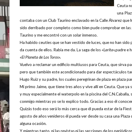
Ceuta no
una Plaz
contaba con un Club Taurino enclavado en la Calle Álvarez que h
sido derribado por completo como bien pude comprobar en las 
Taurino y me encontré con un solar inmenso.
Ha habido ceutíes que se han vestido de luces, que no han sido p
da cuenta de ellos. Rabia me da. La saga de los
«Larita»,
padre e h
«El Planeta de Los Toros».
Vuelvo a reclamar un edificio multiusos para Ceuta, que sirva p
pero que también este acondicionado para dar espectáculos taur
Hugo Ruiz y su padre, los cuales peregrinan de plaza en plaza p
Mi primo Jaime, que tiene tres años y vive allí en Ceuta. Que ya s
y muy especialmente el waterpolo en la piscina del C.N.Caballa,
conmigo mientras yo se lo explico todo. Gracias a eso él conocerá
Quizás todo eso será lo más cerca que él pueda estar de la Fiest
agosto de años venideros él pueda ver desde su casa una Plaza de
alguna ocasión.
Y mientras tanto, ni las revistas,ni las secciones de los periódicos