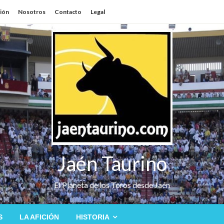
sión
Nosotros
Contacto
Legal
Jaén Taurino
El Planeta de los Toros desde Jaén
S
LA AFICIÓN
HISTORIA