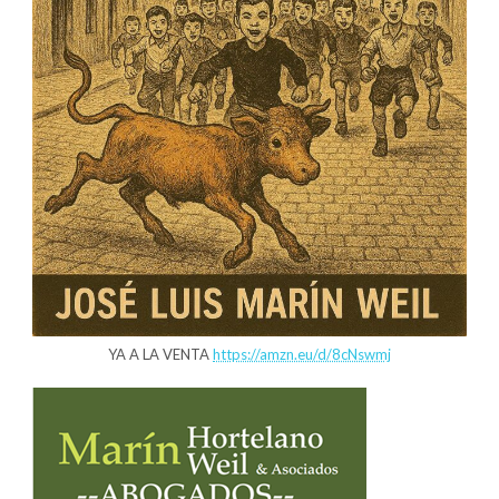
YA A LA VENTA
https://amzn.eu/d/8cNswmj