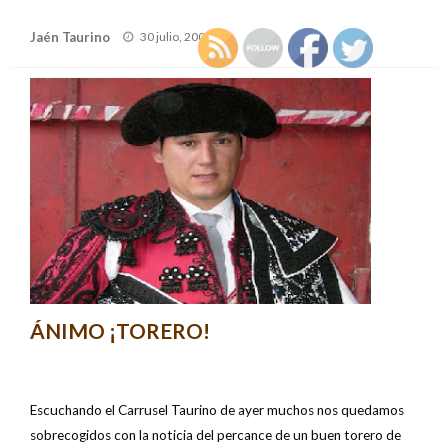
Publicado
Jaén Taurino
30 julio, 2007
el
ÁNIMO ¡TORERO!
Escuchando el Carrusel Taurino de ayer muchos nos quedamos
sobrecogidos con la noticia del percance de un buen torero de