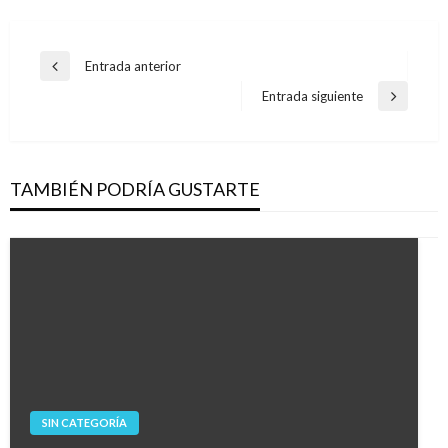
Navegación
Entrada anterior
Entrada
de
anterior
Entrada siguiente
Entrada
entradas
siguiente
TAMBIÉN PODRÍA GUSTARTE
SIN CATEGORÍA