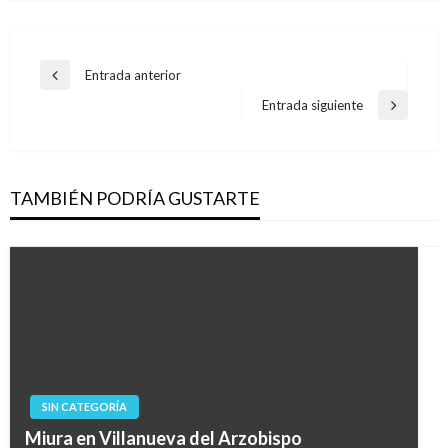
Navegación
Entrada anterior
Entrada
de
anterior
Entrada siguiente
Entrada
entradas
siguiente
TAMBIÉN PODRÍA GUSTARTE
SIN CATEGORÍA
Miura en Villanueva del Arzobispo