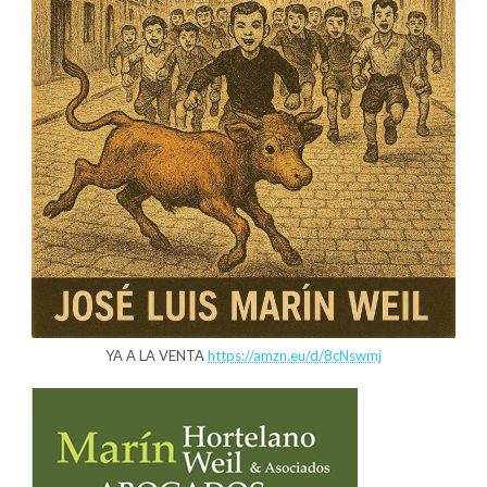
YA A LA VENTA
https://amzn.eu/d/8cNswmj