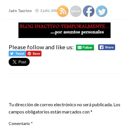
Publicado
Jaén Taurino
2 julio, 2007
el
Please follow and like us:
DEJA UNA RESPUESTA
Tu dirección de correo electrónico no será publicada.
Los
campos obligatorios están marcados con
*
Comentario
*