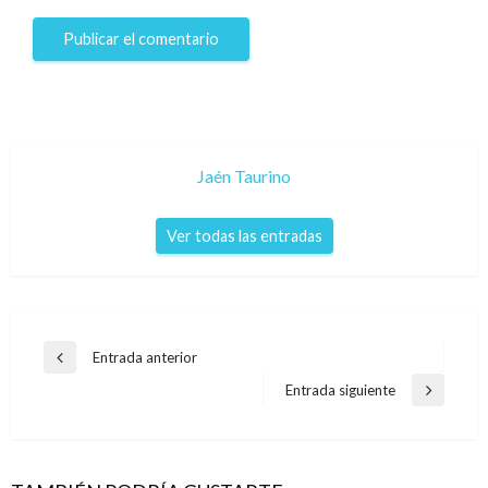
Jaén Taurino
Ver todas las entradas
Navegación
Entrada anterior
Entrada
de
anterior
Entrada siguiente
Entrada
entradas
siguiente