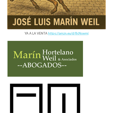
YA A LA VENTA
https://amzn.eu/d/8cNswmj