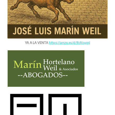
YA A LA VENTA
https://amzn.eu/d/8cNswmj