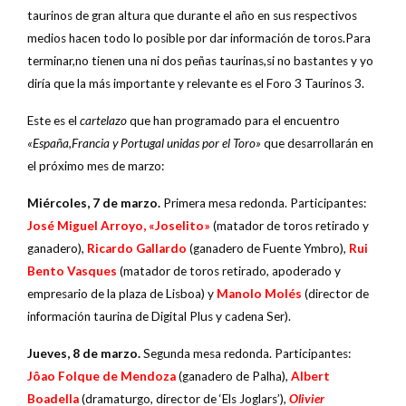
taurinos de gran altura que durante el año en sus respectivos
medios hacen todo lo posible por dar información de toros.Para
terminar,no tienen una ni dos peñas taurinas,si no bastantes y yo
diría que la más importante y relevante es el Foro 3 Taurinos 3.
Este es el
cartelazo
que han programado para el encuentro
«España,Francia y Portugal unidas por el Toro»
que desarrollarán en
el próximo mes de marzo:
Miércoles, 7 de marzo.
Primera mesa redonda. Participantes:
José Miguel Arroyo,
«Joselito»
(matador de toros retirado y
ganadero),
Ricardo Gallardo
(ganadero de Fuente Ymbro),
Rui
Bento Vasques
(matador de toros retirado, apoderado y
empresario de la plaza de Lisboa) y
Manolo Molés
(director de
información taurina de Digital Plus y cadena Ser).
Jueves, 8 de marzo.
Segunda mesa redonda. Participantes:
Jôao Folque de Mendoza
(ganadero de Palha),
Albert
Boadella
(dramaturgo, director de ‘Els Joglars’),
Olivier