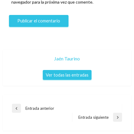
navegador para la próxima vez que comente.
Jaén Taurino
Ver todas las entradas
Navegación
Entrada anterior
Entrada
de
anterior
Entrada siguiente
Entrada
entradas
siguiente