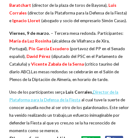
Baratchart
(director de la plaza de toros de Bayona),
Luis
Corrales
(director de la Plataforma para la Defensa de la Fiesta)
e
Ignacio Lloret
(abogado y socio del empresario Simón Casas).
Viernes, 9 de marzo.
– Tercera mesa redonda. Participantes:
María da Luz Rosinha
(alcaldesa de Vilafranca de Xira,
Portugal),
Pío García Escudero
(portavoz del PP en el Senado
español),
David Pérez
(diputado del PSC en el Parlamento de
Cataluña) y
Vicente
Zabala de la Serna
(crítico taurino del
diario ABC).Las mesas redondas se celebrarán en el Salón de
Plenos de la Diptación de Almería, en horario de tarde.
Uno de los participantes serça
Luis Corrales,
Director de la
Plataforma para la Defensa de la Fiesta
al cual tuve la suerte de
conocer aquella noche al ser otro de los galardonados. Este señor
ha venido realizando un trabajo,un esfuerzo inimaginable por
defender la Fiesta al que yo creo,no se la ha reconocido de
momento como se merece.