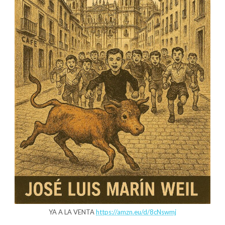
YA A LA VENTA
https://amzn.eu/d/8cNswmj