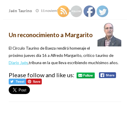
Publicado
Jaén Taurino
11 noviembre, 2006
el
Un reconocimiento a Margarito
El Círculo Taurino de Baeza rendirá homenaje el
próximo jueves día 16 a Alfredo Margarito, crítico taurino de
Diario Jaén
,tribuna en la que lleva escribiendo muchísimos años.
Please follow and like us:
DEJA UNA RESPUESTA