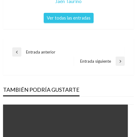
Jaén Taurino
Ver todas las entradas
Navegación
Entrada anterior
Entrada
de
anterior
Entrada siguiente
Entrada
entradas
siguiente
TAMBIÉN PODRÍA GUSTARTE