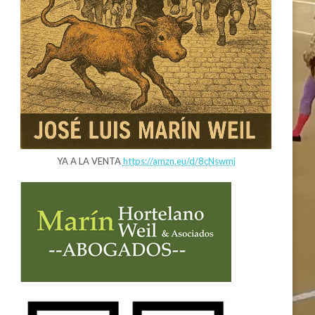
YA A LA VENTA
https://amzn.eu/d/8cNswmj