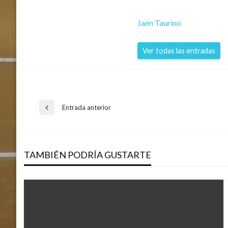
Jaén Taurino
Ver todas las entradas
Navegación
Entrada anterior
Entrada
anterior
de
TAMBIÉN PODRÍA GUSTARTE
entradas