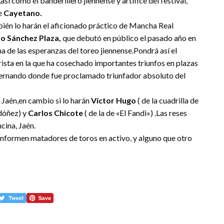
,así como el banderillero jiennense y artífice del festival,
de
Cayetano.
ién lo harán el aficionado práctico de Mancha Real
o Sánchez Plaza,
que debutó en público el pasado año en
a de las esperanzas del toreo jiennense.Pondrá así el
sta en la que ha cosechado importantes triunfos en plazas
Fernando donde fue proclamado triunfador absoluto del
e Jaén,en cambio si lo harán
Víctor Hugo
( de la cuadrilla de
rdóñez) y
Carlos Chicote
( de la de «El Fandi») .Las reses
cina, Jaén.
 conformen matadores de toros en activo, y alguno que otro