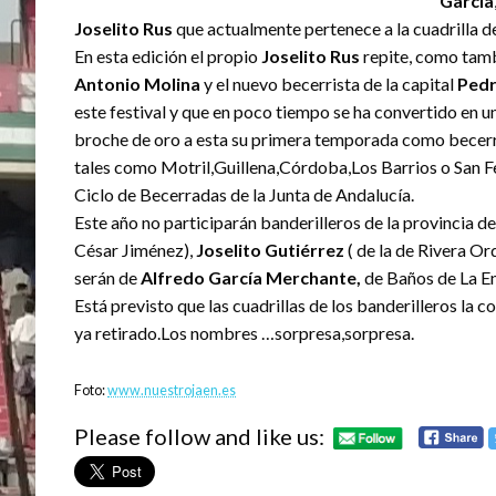
García
Joselito Rus
que actualmente pertenece a la cuadrilla 
En esta edición el propio
Joselito Rus
repite, como tamb
Antonio Molina
y el nuevo becerrista de la capital
Pedr
este festival y que en poco tiempo se ha convertido en un
broche de oro a esta su primera temporada como becerri
tales como Motril,Guillena,Córdoba,Los Barrios o San 
Ciclo de Becerradas de la Junta de Andalucía.
Este año no participarán banderilleros de la provincia d
César Jiménez),
Joselito Gutiérrez
( de la de Rivera O
serán de
Alfredo García Merchante,
de Baños de La En
Está previsto que las cuadrillas de los banderilleros la
ya retirado.Los nombres …sorpresa,sorpresa.
Foto:
www.nuestrojaen.es
Please follow and like us: