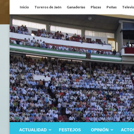
Saltar
Inicio
Toreros de Jaén
Ganaderías
Plazas
Peñas
Televi
al
contenido
ACTUALIDAD
FESTEJOS
OPINIÓN
ACTO