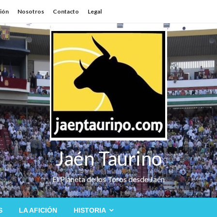
sión
Nosotros
Contacto
Legal
Jaén Taurino
El Planeta de los Toros desde Jaén
S
LA AFICIÓN
HISTORIA