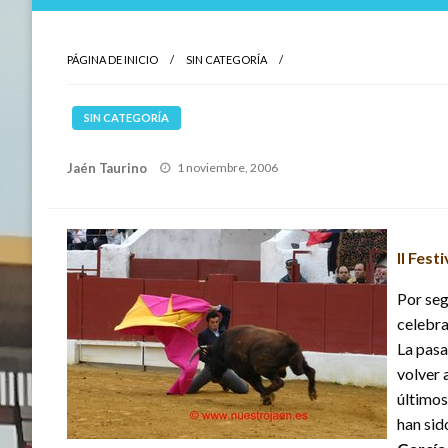
PÁGINA DE INICIO
SIN CATEGORÍA
SIN CATEGORÍA
Publicado
Jaén Taurino
1 noviembre, 2006
el
II Fest
Por seg
celebra
La pasa
volver a
últimos
han si