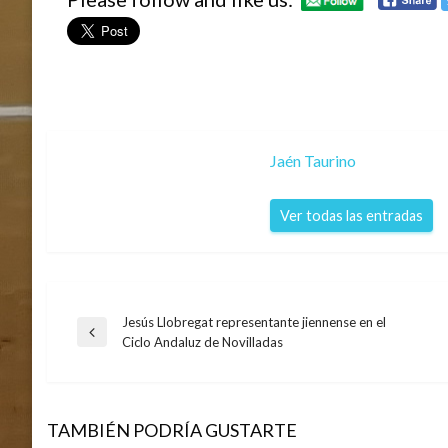
Jaén Taurino
Ver todas las entradas
Jesús Llobregat representante jiennense en el
Navegación
Entrada
Ciclo Andaluz de Novilladas
anterior
de
TAMBIÉN PODRÍA GUSTARTE