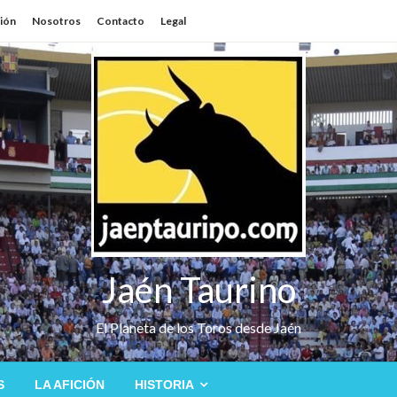
sión
Nosotros
Contacto
Legal
Jaén Taurino
El Planeta de los Toros desde Jaén
S
LA AFICIÓN
HISTORIA