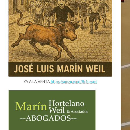
YA A LA VENTA
https://amzn.eu/d/8cNswmj