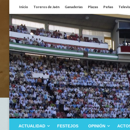
Saltar
Inicio
Toreros de Jaén
Ganaderías
Plazas
Peñas
Televi
al
contenido
ACTUALIDAD
FESTEJOS
OPINIÓN
ACTO