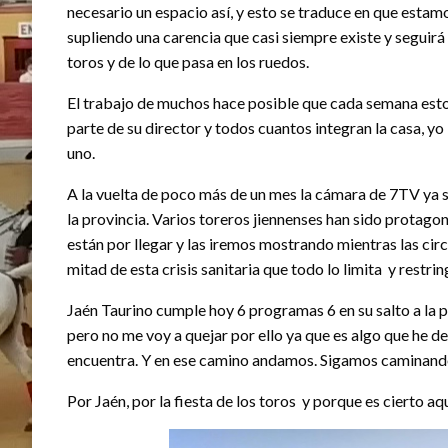
necesario un espacio así, y esto se traduce en que esta
supliendo una carencia que casi siempre existe y seguir
toros y de lo que pasa en los ruedos.
El trabajo de muchos hace posible que cada semana esto 
parte de su director y todos cuantos integran la casa, y
uno.
A la vuelta de poco más de un mes la cámara de 7TV ya 
la provincia. Varios toreros jiennenses han sido protag
están por llegar y las iremos mostrando mientras las ci
mitad de esta crisis sanitaria que todo lo limita y restrin
Jaén Taurino cumple hoy 6 programas 6 en su salto a la pa
pero no me voy a quejar por ello ya que es algo que he dec
encuentra. Y en ese camino andamos. Sigamos caminand
Por Jaén, por la fiesta de los toros y porque es cierto a